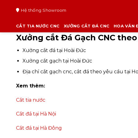
Chuyển
Hệ thống Showroom
đến
nội
dung
CẮT TIA NƯỚC CNC
XƯỞNG CẮT ĐÁ CNC
HOA VĂN 
Xưởng cắt Đá Gạch CNC theo 
Xưởng cắt đá tại Hoài Đức
Xưởng cắt gạch tại Hoài Đức
Địa chỉ cắt gạch cnc, cắt đá theo yêu cầu tại H
Xem thêm:
Cắt tia nước
Cắt đá tại Hà Nội
Cắt đá tại Hà Đông