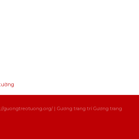
 tường
://guongtreotuong.org/
| Gương trang trí
Gương trang