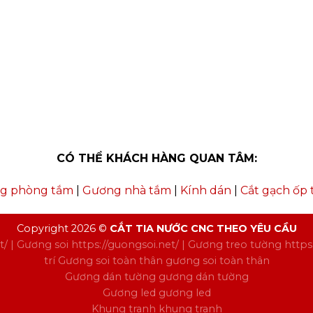
CÓ THỂ KHÁCH HÀNG QUAN TÂM:
g phòng tắm
|
Gương nhà tắm
|
Kính dán
|
Cắt gạch ốp
Copyright 2026 ©
CẮT TIA NƯỚC CNC THEO YÊU CẦU
t/
| Gương soi
https://guongsoi.net/
| Gương treo tường
https
trí
Gương soi toàn thân
gương soi toàn thân
Gương dán tường
gương dán tường
Gương led
gương led
Khung tranh
khung tranh