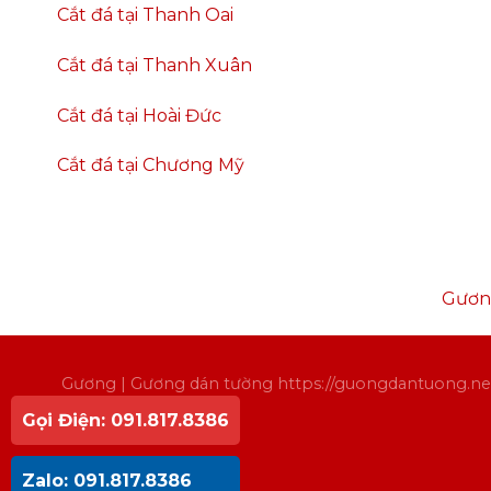
Cắt đá tại Thanh Oai
Cắt đá tại Thanh Xuân
Cắt đá tại Hoài Đức
Cắt đá tại Chương Mỹ
Gươn
Gương
| Gương dán tường
https://guongdantuong.ne
Gọi Điện: 091.817.8386
Zalo: 091.817.8386