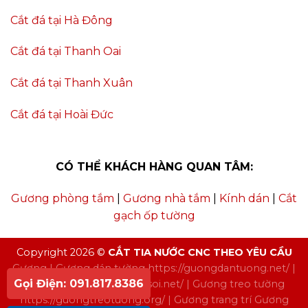
Cắt đá tại Hà Đông
Cắt đá tại Thanh Oai
Cắt đá tại Thanh Xuân
Cắt đá tại Hoài Đức
CÓ THỂ KHÁCH HÀNG QUAN TÂM:
Gương phòng tắm
|
Gương nhà tắm
|
Kính dán
|
Cắt
gạch ốp tường
Copyright 2026 ©
CẮT TIA NƯỚC CNC THEO YÊU CẦU
Gương
| Gương dán tường
https://guongdantuong.net/
|
Gọi Điện: 091.817.8386
Gương soi
https://guongsoi.net/
| Gương treo tường
https://guongtreotuong.org/
| Gương trang trí
Gương