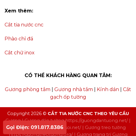
Xem thêm:
Cắt tia nước cnc
Phào chỉ đá
Cắt chữ inox
CÓ THỂ KHÁCH HÀNG QUAN TÂM:
Gương phòng tắm
|
Gương nhà tắm
|
Kính dán
|
Cắt
gạch ốp tường
Copyright 2026 ©
CẮT TIA NƯỚC CNC THEO YÊU CẦU
Gương
| Gương dán tường
https://guongdantuong.net/
|
Gọi Điện: 091.817.8386
Gương soi
https://guongsoi.net/
| Gương treo tường
https://guongtreotuong.org/
| Gương trang trí
Gương