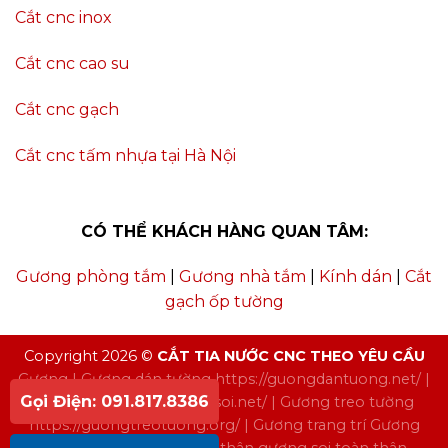
Cắt cnc inox
Cắt cnc cao su
Cắt cnc gạch
Cắt cnc tấm nhựa tại Hà Nội
CÓ THỂ KHÁCH HÀNG QUAN TÂM:
Gương phòng tắm
|
Gương nhà tắm
|
Kính dán
|
Cắt
gạch ốp tường
Copyright 2026 ©
CẮT TIA NƯỚC CNC THEO YÊU CẦU
Gương
| Gương dán tường
https://guongdantuong.net/
|
Gọi Điện: 091.817.8386
Gương soi
https://guongsoi.net/
| Gương treo tường
https://guongtreotuong.org/
| Gương trang trí
Gương