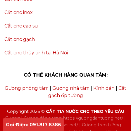
Cắt cnc inox
Cắt cnc cao su
Cắt cnc gạch
Cắt cnc thủy tinh tại Hà Nội
CÓ THỂ KHÁCH HÀNG QUAN TÂM:
Gương phòng tắm
|
Gương nhà tắm
|
Kính dán
|
Cắt
gạch ốp tường
Copyright 2026 ©
CẮT TIA NƯỚC CNC THEO YÊU CẦU
Gương
| Gương dán tường
https://guongdantuong.net/
|
Gọi Điện: 091.817.8386
Gương soi
https://guongsoi.net/
| Gương treo tường