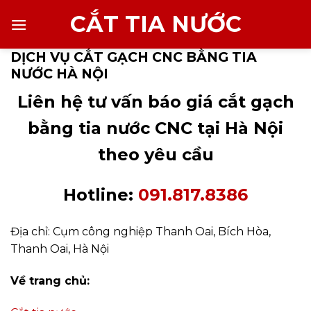
Chuyển
CẮT TIA NƯỚC
đến
nội
DỊCH VỤ CẮT GẠCH CNC BẰNG TIA
dung
NƯỚC HÀ NỘI
Liên hệ tư vấn báo giá cắt gạch
bằng tia nước CNC tại Hà Nội
theo yêu cầu
Hotline:
091.817.8386
Địa chỉ: Cụm công nghiệp Thanh Oai, Bích Hòa,
Thanh Oai, Hà Nội
Về trang chủ: